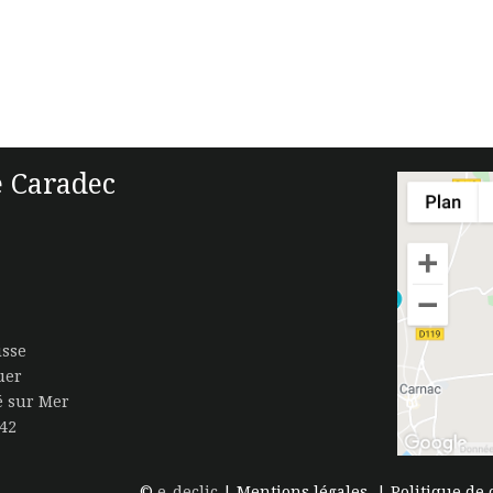
 Caradec
isse
uer
té sur Mer
.42
©
e-declic
|
Mentions légales
|
Politique de 