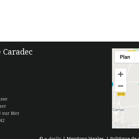
 Caradec
isse
uer
té sur Mer
.42
©
e-declic
|
Mentions légales
|
Politique de 