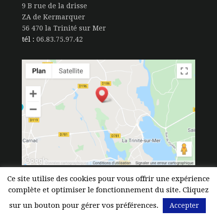
9 B rue de la drisse
ZA de Kermarquer
56 470 la Trinité sur Mer
tél :
06.83.75.97.42
Ce site utilise des cookies pour vous offrir une expérience
©
e-declic
|
Mentions légales
|
Politique de
complète et optimiser le fonctionnement du site. Cliquez
confidentialité
sur un bouton pour gérer vos préférences.
Accepter