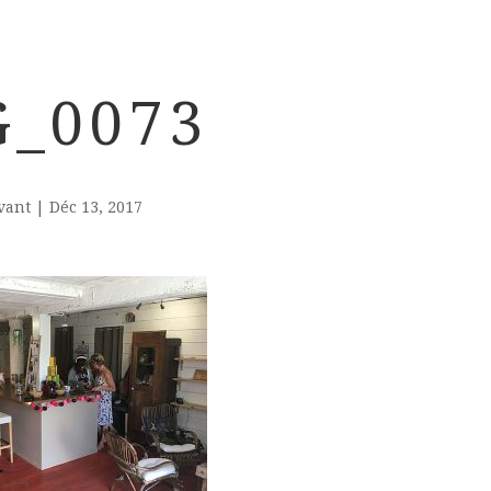
G_0073
vant
|
Déc 13, 2017