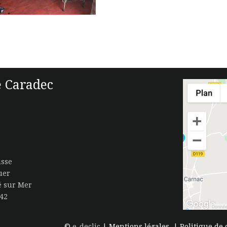
 Caradec
isse
uer
té sur Mer
.42
©
e-declic
|
Mentions légales
|
Politique de 