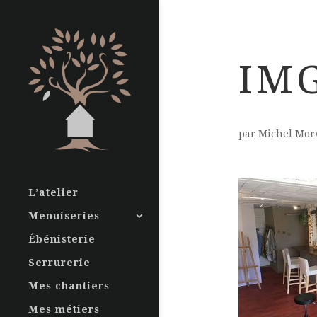
IM
par
Michel Mor
L’atelier
Menuiseries
Ébénisterie
Serrurerie
Mes chantiers
Mes métiers